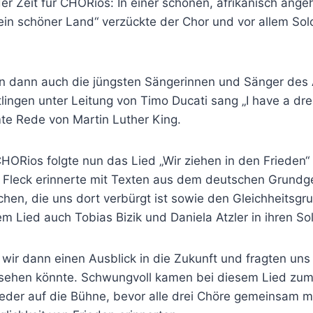
er Zeit für CHORios: In einer schönen, afrikanisch ang
ein schöner Land“ verzückte der Chor und vor allem Solo
en dann auch die jüngsten Sängerinnen und Sänger des
tlingen unter Leitung von Timo Ducati sang „I have a dr
te Rede von Martin Luther King.
ORios folgte nun das Lied „Wir ziehen in den Frieden“
 Fleck erinnerte mit Texten aus dem deutschen Grundg
n, die uns dort verbürgt ist sowie den Gleichheitsgrun
m Lied auch Tobias Bizik und Daniela Atzler in ihren So
wir dann einen Ausblick in die Zukunft und fragten uns 
sehen könnte. Schwungvoll kamen bei diesem Lied zum 
eder auf die Bühne, bevor alle drei Chöre gemeinsam mi