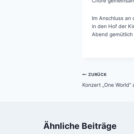
Chöre gemeinsam 
Im Anschluss an 
in den Hof der K
Abend gemütlich 
Beitragsnavi
ZURÜCK
Konzert „One World“
Ähnliche Beiträge