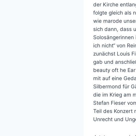
der Kirche entlan
folgte gleich als
wie marode unsere
sich dann, dass u
Solosängerinnen 
ich nicht“ von R
zunächst Louis F
gab und anschlie
beauty oft he Ea
mit auf eine Ged
Silbermond für Gä
die im Krieg am m
Stefan Fieser vo
Teil des Konzert
Unrecht und Unge