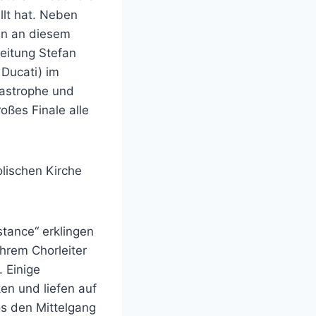
llt hat. Neben
en an diesem
eitung Stefan
Ducati) im
tastrophe und
oßes Finale alle
lischen Kirche
stance“ erklingen
hrem Chorleiter
 Einige
en und liefen auf
os den Mittelgang