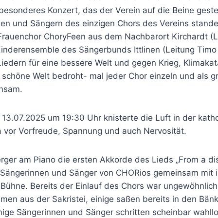
 besonderes Konzert, das der Verein auf die Beine geste
en und Sängern des einzigen Chors des Vereins stand
rauenchor ChoryFeen aus dem Nachbarort Kirchardt (L
Kinderensemble des Sängerbunds Ittlinen (Leitung Timo 
Liedern für eine bessere Welt und gegen Krieg, Klimaka
 schöne Welt bedroht- mal jeder Chor einzeln und als gr
insam.
3.07.2025 um 19:30 Uhr knisterte die Luft in der katho
 vor Vorfreude, Spannung und auch Nervosität.
erger am Piano die ersten Akkorde des Lieds „From a di
ie Sängerinnen und Sänger von CHORios gemeinsam mit i
 Bühne. Bereits der Einlauf des Chors war ungewöhnlich.
men aus der Sakristei, einige saßen bereits in den Bänk
nige Sängerinnen und Sänger schritten scheinbar wahll