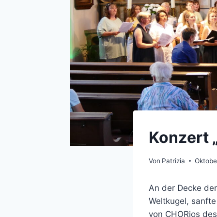
Konzert 
Von
Patrizia
Oktobe
An der Decke der
Weltkugel, sanft
von CHORios des 