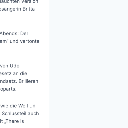
ehauchten Version
sängerin Britta
 Abends: Der
eam“ und vertonte
 von Udo
esetz an die
dsatz. Brillieren
loparts.
wie die Welt „In
Schlussteil auch
t „There is