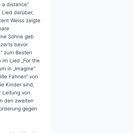
 a distance“
 Lied darüber,
cent Weiss zeigte
bare
eine Söhne geb
nzerts bevor
d“ zum Besten
im Lied „For the
um in „Imagine“
eiße Fahnen“ von
e Kinder sind,
r Leitung von
n den zweiten
Forderung gegen