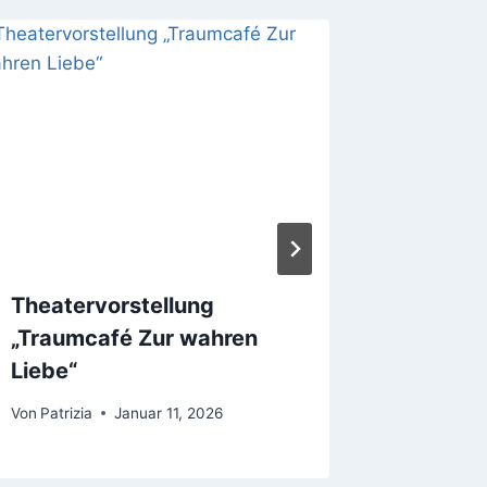
Theatervorstellung
CHORio
„Traumcafé Zur wahren
Maybe
Liebe“
Von
Patrizi
Von
Patrizia
Januar 11, 2026