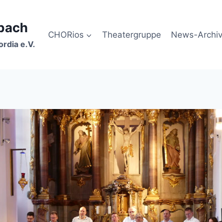
bach
CHORios
Theatergruppe
News-Archi
rdia e.V.