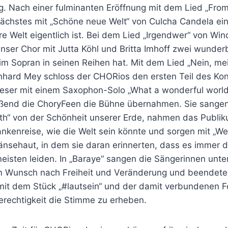
g. Nach einer fulminanten Eröffnung mit dem Lied „From
 nächstes mit „Schöne neue Welt“ von Culcha Candela ein
 Welt eigentlich ist. Bei dem Lied „Irgendwer“ von Win
nser Chor mit Jutta Köhl und Britta Imhoff zwei wunder
im Sopran in seinen Reihen hat. Mit dem Lied „Nein, m
einhard Mey schloss der CHORios den ersten Teil des Ko
ieser mit einem Saxophon-Solo „What a wonderful worl
ßend die ChoryFeen die Bühne übernahmen. Sie sangen 
rth“ von der Schönheit unserer Erde, nahmen das Publik
ankenreise, wie die Welt sein könnte und sorgen mit „W
nsehaut, in dem sie daran erinnerten, dass es immer di
eisten leiden. In „Baraye“ sangen die Sängerinnen unte
m Wunsch nach Freiheit und Veränderung und beendete
 mit dem Stück „#lautsein“ und der damit verbundenen 
rechtigkeit die Stimme zu erheben.